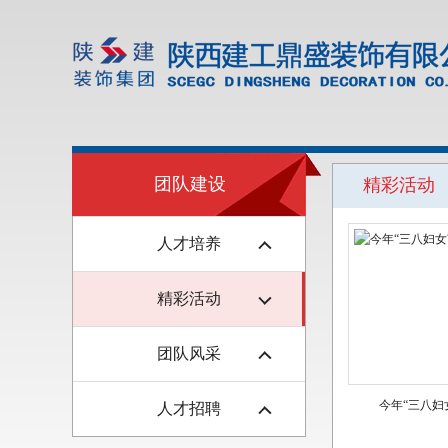
团队建设
精彩活动
人才培养
精彩活动
团队风采
今年“三八妇
人才招聘