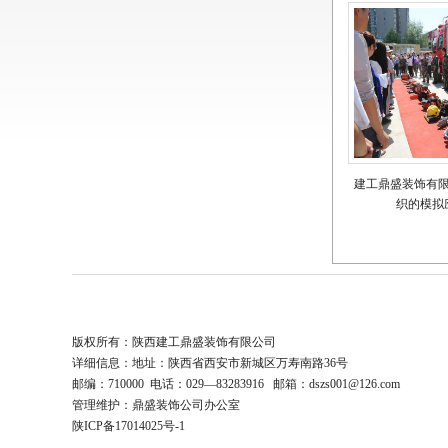
建工鼎盛装饰有
织的模拟
版权所有：陕西建工鼎盛装饰有限公司
详细信息：地址：陕西省西安市新城区万寿南路36号
邮编：710000 电话：029—83283916 邮箱：dszs001@126.com
管理维护：鼎盛装饰公司办公室
陕ICP备17014025号-1