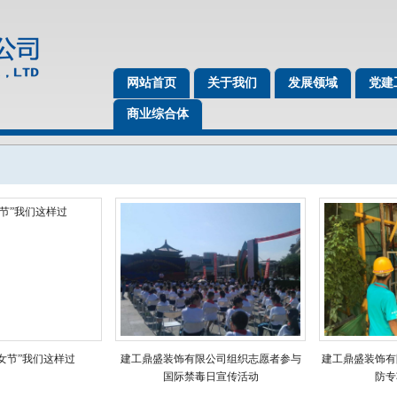
网站首页
关于我们
发展领域
党建
商业综合体
女节”我们这样过
建工鼎盛装饰有限公司组织志愿者参与
建工鼎盛装饰有
国际禁毒日宣传活动
防专