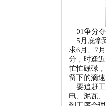
01争分
5月底拿
求6月、7
分，时逢近
忙忙碌碌，
留下的滴速
要追赶工
电、泥瓦、
到工序合理